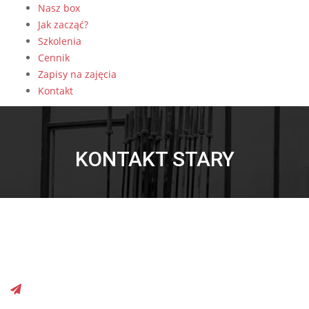
Nasz box
Jak zacząć?
Szkolenia
Cennik
Zapisy na zajęcia
Kontakt
KONTAKT STARY