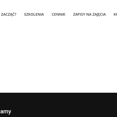
K ZACZĄĆ?
SZKOLENIA
CENNIK
ZAPISY NA ZAJĘCIA
K
camy