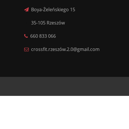
Boya-Żeleńskiego 15
35-105 Rzeszów
660 833 066
crossfit.rzeszów.2.0@gmail.com