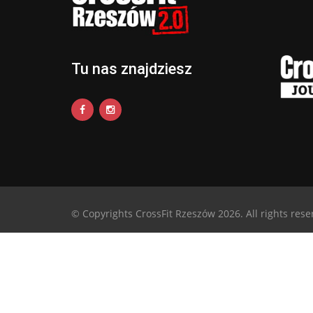
Tu nas znajdziesz
© Copyrights CrossFit Rzeszów 2026. All rights rese