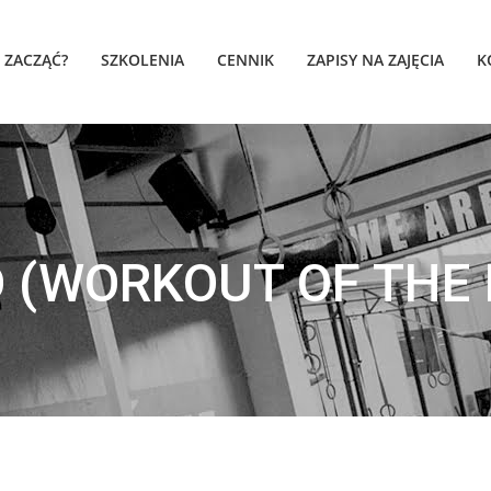
K ZACZĄĆ?
SZKOLENIA
CENNIK
ZAPISY NA ZAJĘCIA
K
 (WORKOUT OF THE 